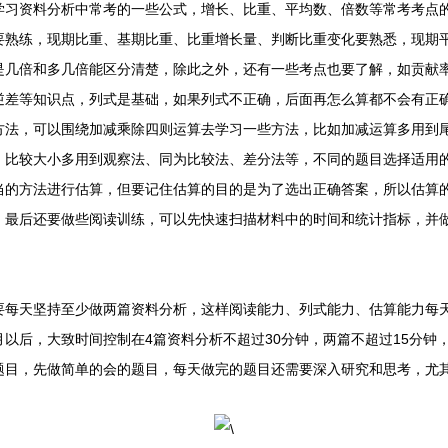
资料分析中常考的一些公式，增长、比重、平均数、倍数等常考考点的
要熟练，现期比重、基期比重、比重增长量、判断比重变化要熟悉，现期
是几倍和多几倍能区分清楚，除此之外，还有一些考点也要了解，如贡献
逆差等知识点，列式是基础，如果列式不正确，后面再怎么算都不会有正
方法，可以围绕加减乘除四则运算去学习一些方法，比如加减运算多用到
，比较大小多用到观察法、同为比较法、差分法等，不同的题目选择适用
当的方法进行估算，但要记住估算的目的是为了选出正确答案，所以估算
。最后还要做些阅读训练，可以先快速扫描材料中的时间和统计指标，并
天坚持至少做两篇资料分析，这样阅读能力、列式能力、估算能力每天
以后，大致时间控制在4篇资料分析不超过30分钟，两篇不超过15分钟
题目，先做简单的会的题目，每天做完的题目还需要深入研究和思考，尤