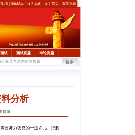
客地图
|
SiteMap
|
设为桌面
|
设为首页
|
添加收藏
面试
面试真题
申论真题
搜索
资料分析
要提问
生需要努力攻克的一道坎儿。行测