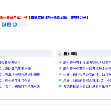
上海公务员考试用书
【赠送笔试课程+题库刷题，仅赠1万份】
相关问题
考公务员考试？
综合管理有专业课考试吗？就是
热点：谨防养老集资诈骗
科目的考试吗？
综合管理类有专业课考试吗？还
热点：志愿填报切莫急病乱投医
你好，请问报考公安的话，12月
热点：粽子的传承与创新
类别？考公安的话也是考行测申
您好，我报的是综合管理b类（不限工
热点：老年人刷脸打车未来可期
号的考试只考行测申论这两门吗
考试科目是不是就行测和申论啊