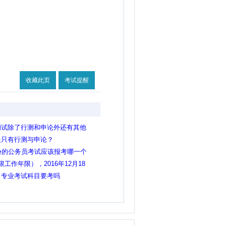
收藏此页
考试提醒
初试除了行测和申论外还有其他
是只有行测与申论？
份的公务员考试应该报考哪一个
论两门科目吗？谢谢
作年限），2016年12月18
？还有专业课考试吗？
？专业考试科目要考吗