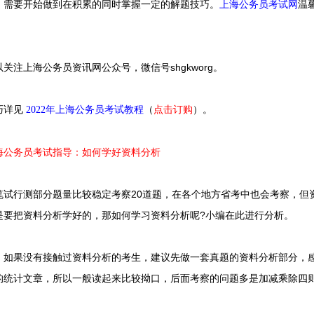
，需要开始做到在积累的同时掌握一定的解题技巧。
上海公务员考试网
温
以关注上海公务员资讯网公众号，微信号
shgkworg
。
巧详见
2022年上海公务员考试教程
（
点击订购
）
。
上海公务员考试指导：
如何学好资料分析
行测部分题量比较稳定考察20道题，在各个地方省考中也会考察，但
是要把资料分析学好的，那如何学习资料分析呢?小编在此进行分析。
果没有接触过资料分析的考生，建议先做一套真题的资料分析部分，感
的统计文章，所以一般读起来比较拗口，后面考察的问题多是加减乘除四