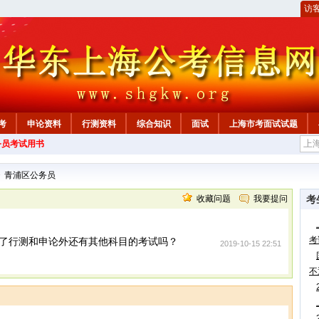
访
考
申论资料
行测资料
综合知识
面试
上海市考面试试题
务员考试用书
>
青浦区公务员
收藏问题
我要提问
考
考
了行测和申论外还有其他科目的考试吗？
2019-10-15 22:51
不