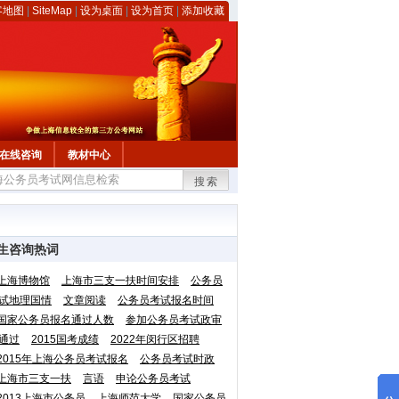
客地图
|
SiteMap
|
设为桌面
|
设为首页
|
添加收藏
在线咨询
教材中心
搜索
生咨询热词
上海博物馆
上海市三支一扶时间安排
公务员
试地理国情
文章阅读
公务员考试报名时间
国家公务员报名通过人数
参加公务员考试政审
通过
2015国考成绩
2022年闵行区招聘
2015年上海公务员考试报名
公务员考试时政
上海市三支一扶
言语
申论公务员考试
2013上海市公务员
上海师范大学
国家公务员