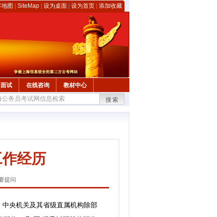
客地图
|
SiteMap
|
设为桌面
|
设为首页
|
添加收藏
面试
在线咨询
教材中心
搜索
工作经历
要提问
定：中央机关及其省级直属机构除部