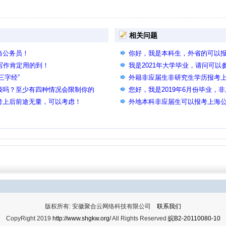
相关问题
当公务员！
你好，我是本科生，外省的可以
写作肯定用的到！
我是2021年大学毕业，请问可
三字经”
外籍非应届生非研究生学历报考
级吗？至少有四种情况会限制你的
您好，我是2019年6月份毕业，非
考上后前途无量，可以考虑！
的上海公务员考试吗？算应届毕
外地本科非应届生可以报考上海
版权所有: 安徽聚合云网络科技有限公司
联系我们
CopyRight 2019
http://www.shgkw.org/
All Rights Reserved
皖B2-20110080-10