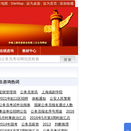
客地图
|
SiteMap
|
设为桌面
|
设为首页
|
添加收藏
在线咨询
教材中心
搜索
生咨询热词
监狱管理局
公务员资讯
上海戏剧学院
2021年虹口区招聘
体检通知
公安人民警察
公务员考试申论阅卷
国家公务员报名通过人数
事业单位招聘公告
公务员报名序号用途
2016
5月时事政治汇总
2016年5月第3周时政汇总
2014年国考
公务员薪资
2013
判断推理
2016年6月第3周时政汇总
公务员考试调剂