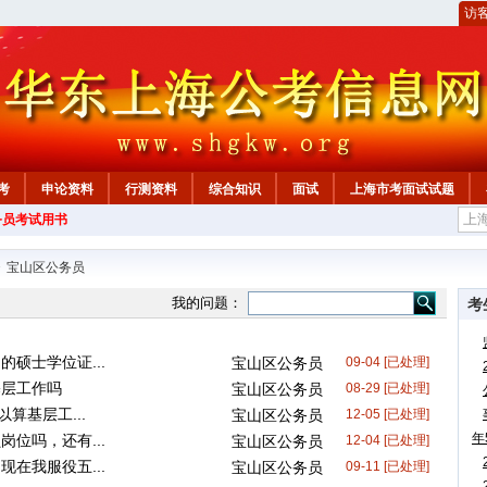
访
考
申论资料
行测资料
综合知识
面试
上海市考面试试题
务员考试用书
>
宝山区公务员
我的问题：
考
硕士学位证...
宝山区公务员
09-04 [已处理]
基层工作吗
宝山区公务员
08-29 [已处理]
算基层工...
宝山区公务员
12-05 [已处理]
年
位吗，还有...
宝山区公务员
12-04 [已处理]
在我服役五...
宝山区公务员
09-11 [已处理]