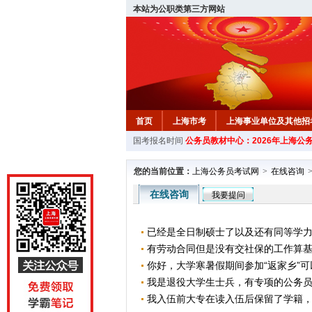
本站为公职类第三方网站
首页
上海市考
上海事业单位及其他招
国考报名时间
公务员教材中心：2026年上海公
您的当前位置：
上海公务员考试网
>
在线咨询
在线咨询
我要提问
已经是全日制硕士了以及还有同等学力的
有劳动合同但是没有交社保的工作算
你好，大学寒暑假期间参加“返家乡”可以
我是退役大学生士兵，有专项的公务员岗
我入伍前大专在读入伍后保留了学籍，现