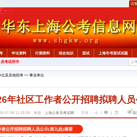
访
考
申论资料
行测资料
综合知识
面试
上海市考面试试题
务员考试用书
单位及其他招考
>>
事业单位
26年社区工作者公开招聘拟聘人员
大
中
6-07-08 11:35:58 来源：
上海公务员考试网
字号：
小
|
|
我
工作者公开招聘拟聘人员公示(第九批)摘要