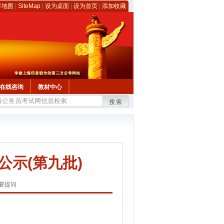
客地图
|
SiteMap
|
设为桌面
|
设为首页
|
添加收藏
在线咨询
教材中心
搜索
公示(第九批)
要提问