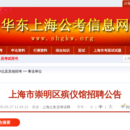
访
考
申论资料
行测资料
综合知识
面试
上海市考面试试题
务员考试用书
单位及其他招考
>>
事业单位
上海市崇明区殡仪馆招聘公告
大
中
6-05-27 11:45:12 来源：
上海公务员考试网
字号：
小
|
|
我
告摘要