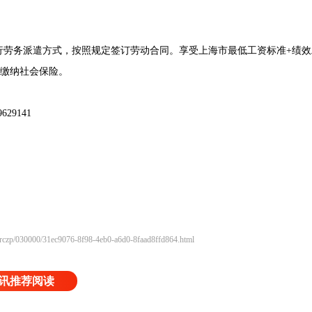
务派遣方式，按照规定签订劳动合同。享受上海市最低工资标准+绩效工
规定缴纳社会保险。
9141
rczp/030000/31ec9076-8f98-4eb0-a6d0-8faad8ffd864.html
讯推荐阅读