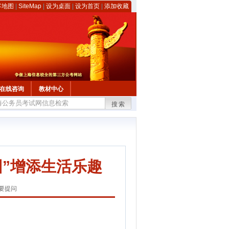
客地图
|
SiteMap
|
设为桌面
|
设为首页
|
添加收藏
在线咨询
教材中心
搜索
园”增添生活乐趣
要提问