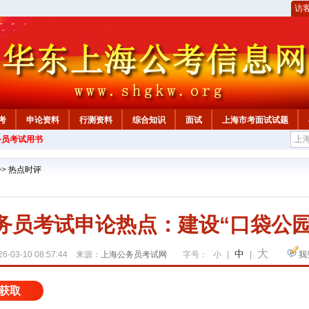
访
考
申论资料
行测资料
综合知识
面试
上海市考面试试题
务员考试用书
>>
热点时评
公务员考试申论热点：建设“口袋公
大
中
6-03-10 08:57:44 来源：
上海公务员考试网
字号：
小
|
|
我
获取