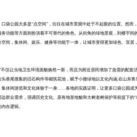
袋公园大多是“点空间”，往往在城市景观中处于不起眼的位置。然而
服务功能等方面则扮演着不可替代的角色。从街角的绿地景观，到楼宇间
性空间，集休闲、娱乐、健身等功能于一体，让城市变得更加绿色、宜居，
不仅让当地卫生环境面貌焕然一新，而且为附近居民增加了急需的配套活
街头巷尾搜集的旧石构件等砌筑花池，赋予小微绿地以文化内涵;在山东青
，集休闲游览和文化体验于一身……各地的实践证明，让更多口袋公园成
周边群众需求，强调历史文化、原有地形地貌和大树老树保护等前提下的“
的内在逻辑。