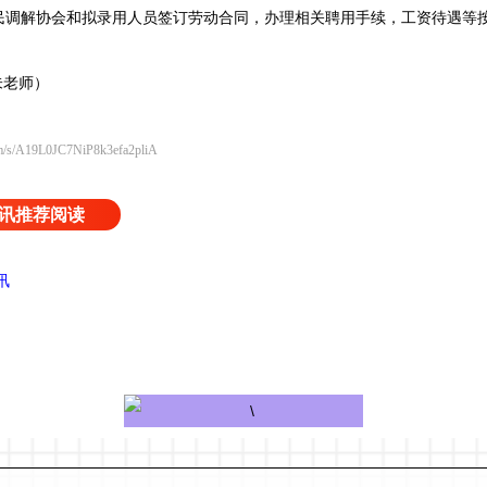
解协会和拟录用人员签订劳动合同，办理相关聘用手续，工资待遇等
朱老师）
com/s/A19L0JC7NiP8k3efa2pliA
讯推荐阅读
讯