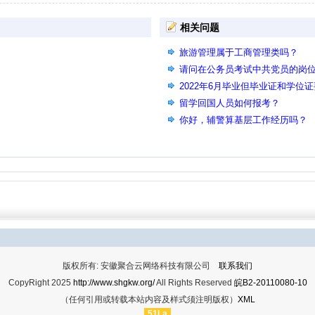
相关问题
旅游管理属于工商管理类吗？
请问在公务员考试中共党员的岗
2022年6月毕业但毕业证和学位
吗？
留学回国人员如何报考？
你好，辅警算基层工作经历吗？
版权所有: 安徽聚合云网络科技有限公司
联系我们
CopyRight 2025
http://www.shgkw.org/
All Rights Reserved
皖B2-20110080-10
（任何引用或转载本站内容及样式须注明版权）
XML
51La