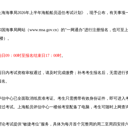
海事局2026年上半年海船船员适任考试计划》，现予公布，有关事项
局网站（www.msa.gov.cn）的“一网通办”进行注册报名，也可
5楼）。
日09：00时至报名结束日17：00时
。
内考试资格审核通过，请及时完成缴费；补考考生报名后，无需进行资
报名。
中心已全面取消纸质准考证。考生只需携带有效身份证件，即可进入考
错过考试。上海船员评估中心一楼候考室配备了电脑，考生可随时上网查
考试提供“敏捷考位”服务，具体为每月首个完整周的周二至周四安排