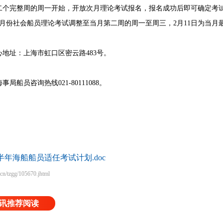
二个完整周的周一开始，开放次月理论考试报名，报名成功后即可确定考
月份社会船员理论考试调整至当月第二周的周一至周三，2月11日为当月
址：上海市虹口区密云路483号。
员咨询热线021-80111088。
半年海船船员适任考试计划.doc
cn/tzgg/105670.jhtml
讯推荐阅读