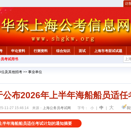
访
考
申论资料
行测资料
综合知识
面试
上海市考面试试题
务员考试用书
单位及其他招考
>>
事业单位
公布2026年上半年海船船员适
大
中
5-11-27 15:46:14 来源：
上海公务员考试网
字号：
小
|
|
我
年上半年海船船员适任考试计划的通知摘要