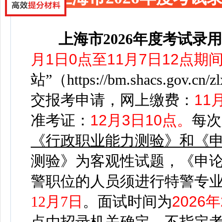
上海市2026年度考试录
月1日0点至11月7日12点期
站”（https://bm.shacs.gov.cn/zlx
交报考申请，
网上缴费：
11
准考证：
12月3日10点
。
每次
《行政职业能力测验》和《
测验》为客观性试题，《申
警职位的人员须进行特警专业
12月7日
。
面试时间为
2026
点由招录机关确定。不指定