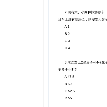
2.现有大、小两种旅游客车，需
且车上没有空座位，则需要大客车(
A.1
B.2
C.3
D.4
3.木匠加工2张桌子和4张凳子
要多少小时?
A.47.5
B.50
C.52.5
D.55