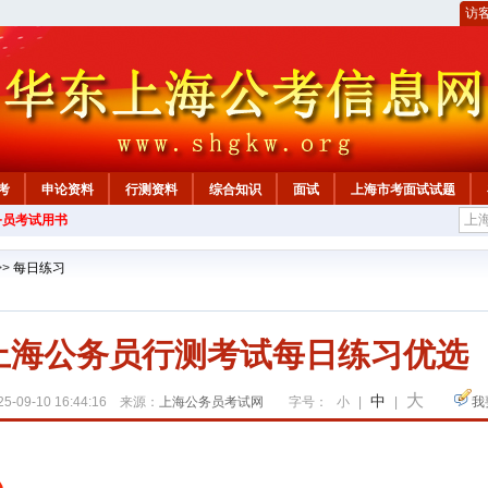
访
考
申论资料
行测资料
综合知识
面试
上海市考面试试题
务员考试用书
>>
每日练习
年上海公务员行测考试每日练习优选（0
大
中
5-09-10 16:44:16 来源：
上海公务员考试网
字号：
小
|
|
我