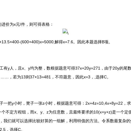
价为x元/件，则可得表格：
×400-(600+400)x=5000,解得x=7.6。因此本题选择B项。
，且x、y均为整，数根据题意可得37x+20y=271，由于20y的尾数为0
……，若为13则37×13=481，不符题意，因此x=3，,选择C。
小时，凳子一张z小时，根据题意可得：2x+4z=10,4x+8y=22，求1
不定方程组，而x、y、z为任意数，且最终要求的10(x+y+z)是一个定
因此，我们就可以选择比较好算的一组解，利用特值的方法。令系数最复杂的y为0，
)=52.5，选择C。