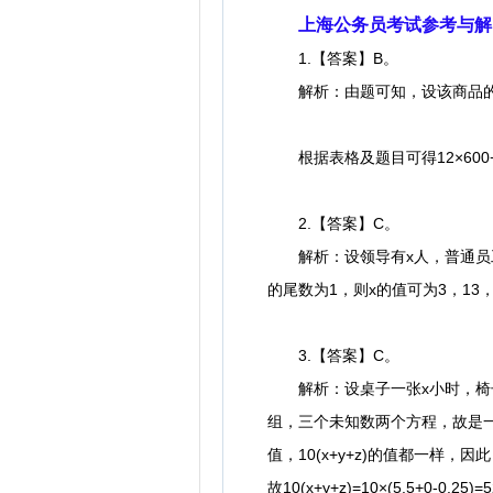
上海公务员考试参考与解
1.【答案】B。
解析：由题可知，设该商品的进
根据表格及题目可得12×600+13.5
2.【答案】C。
解析：设领导有x人，普通员工有y人
的尾数为1，则x的值可为3，13，
3.【答案】C。
解析：设桌子一张x小时，椅子一把y
组，三个未知数两个方程，故是一个
值，10(x+y+z)的值都一样，
故10(x+y+z)=10×(5.5+0-0.25