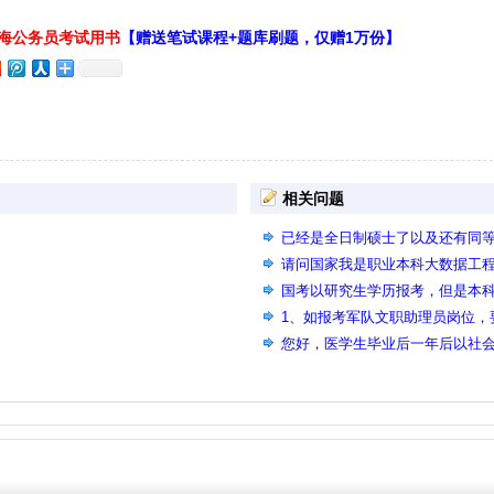
上海公务员考试用书
【赠送笔试课程+题库刷题，仅赠1万份】
相关问题
已经是全日制硕士了以及还有同等
以用同等学力的专业报考要求是
请问国家我是职业本科大数据工
的公共相似专业可以在备注里说
国考以研究生学历报考，但是本
吗？
1、如报考军队文职助理员岗位，
科以上学历，全日制普通高校大
您好，医学生毕业后一年后以社会
考？ 2、如果附加材料可以证明
业技术人员岗位培训协议并且购
疗，养老保险，失业，公积金）