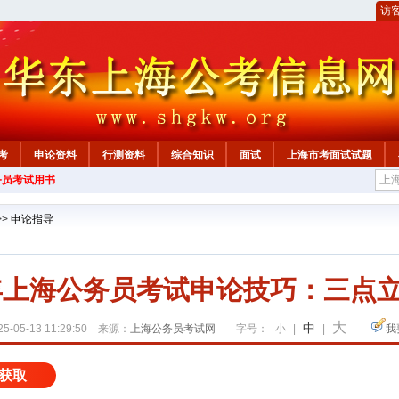
访
考
申论资料
行测资料
综合知识
面试
上海市考面试试题
务员考试用书
>>
申论指导
6年上海公务员考试申论技巧：三点
大
中
5-05-13 11:29:50 来源：
上海公务员考试网
字号：
小
|
|
我
获取