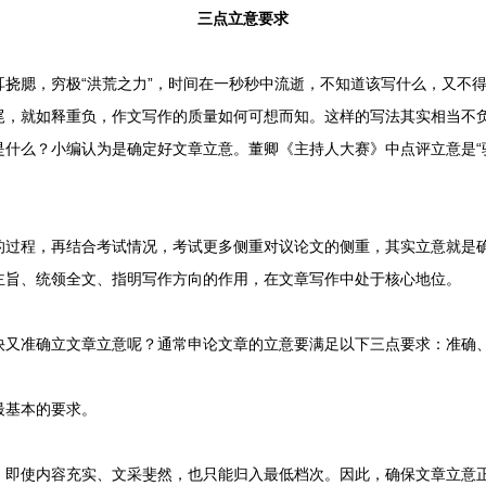
三点立意要求
腮，穷极“洪荒之力”，时间在一秒秒中流逝，不知道该写什么，又不得
尾，就如释重负，作文写作的质量如何可想而知。这样的写法其实相当不
是什么？小编认为是确定好文章立意。董卿《主持人大赛》中点评立意是“
程，再结合考试情况，考试更多侧重对议论文的侧重，其实立意就是确
主旨、统领全文、指明写作方向的作用，在文章写作中处于核心地位。
准确立文章立意呢？通常申论文章的立意要满足以下三点要求：准确
基本的要求。
使内容充实、文采斐然，也只能归入最低档次。因此，确保文章立意正