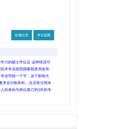
收藏此页
考试提醒
学力的硕士学位证 这种情况可
硕士的岗吗
程技术专业按照国家税务局发布
明那样可以报考吗
科专业写错一个字，这个影响大
要求全日制本科，且没有注明本
专学历计算机系毕业是否能报
人的身份与单位签订的1年的专
，本人退伍后由部队
买五险一金（工伤，生育，医
，这算不算工作经历呢