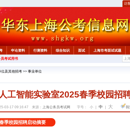
访
考
申论资料
行测资料
综合知识
面试
上海市考面试试题
务员考试用书
单位及其他招考
>>
事业单位
人工智能实验室2025春季校园招
大
中
5-03-17 09:16:47 来源：
上海公务员考试网
字号：
小
|
|
我
5春季校园招聘启动摘要