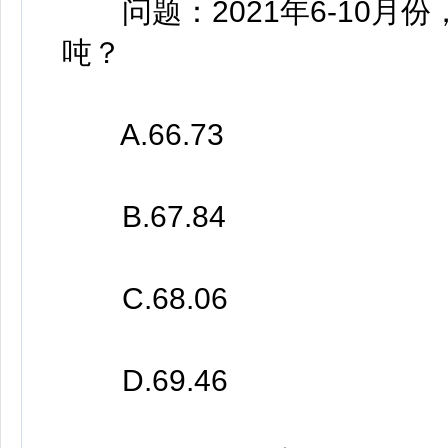
问题：2021年6-10月
吨？
A.66.73
B.67.84
C.68.06
D.69.46