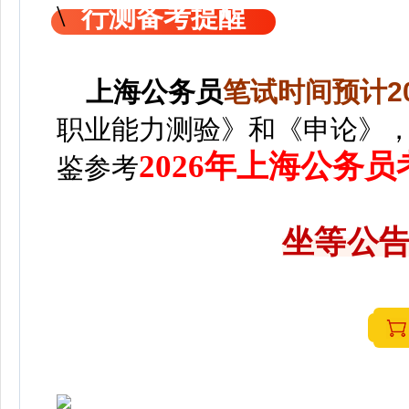
行测备考提醒
上海
公务员
笔
试时间预计20
职业能力测验》和《申论》
2026年上海公务
鉴参考
坐等公告