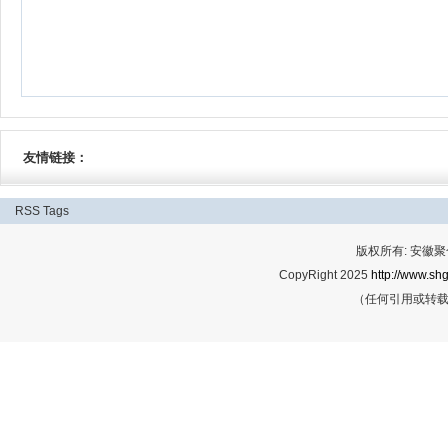
友情链接：
RSS
Tags
版权所有: 安
CopyRight 2025
http://www.shg
（任何引用或转