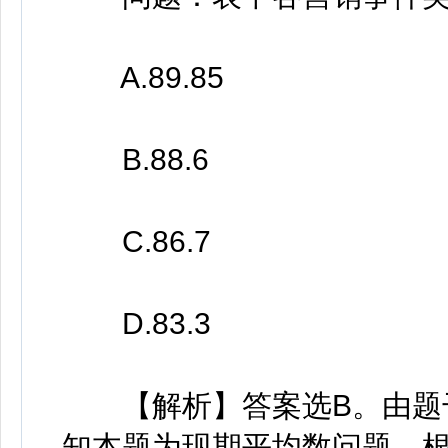
A.89.85
B.88.6
C.86.7
D.83.3
【解析】答案选B。由题干
知本题为现期平均数问题。根