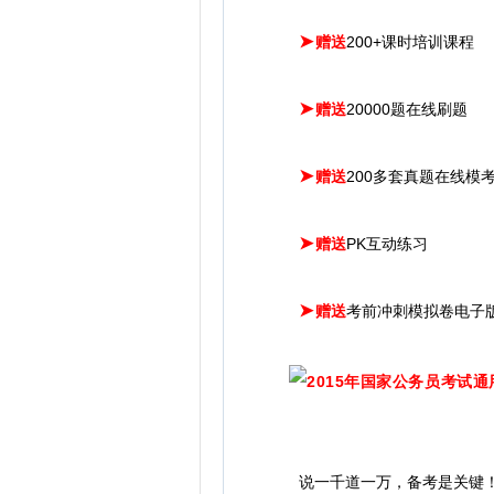
➤
赠送
200+课时培训课程
➤
赠送
20000题在线刷题
➤
赠送
200多套真题在线模
➤
赠送
PK互动练习
➤
赠送
考前冲刺模拟卷电子
说一千道一万，备考是关键！备