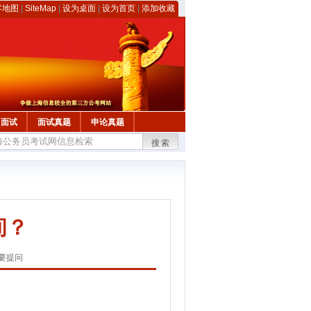
客地图
|
SiteMap
|
设为桌面
|
设为首页
|
添加收藏
面试
面试真题
申论真题
搜索
间？
要提问