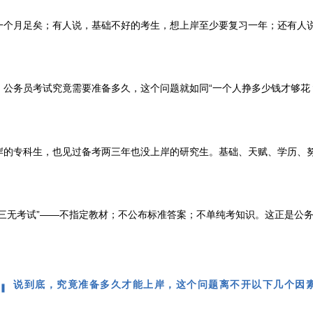
月足矣；有人说，基础不好的考生，想上岸至少要复习一年；还有人说
，公务员考试究竟需要准备多久，这个问题就如同“一个人挣多少钱才够花
专科生，也见过备考两三年也没上岸的研究生。基础、天赋、学历、努
无考试”——不指定教材；不公布标准答案；不单纯考知识。这正是公务
说到底，究竟准备多久才能上岸，这个问题离不开以下几个因