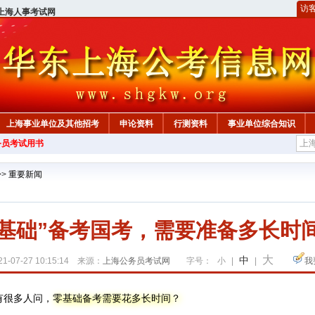
访
上海人事考试网
上海事业单位及其他招考
申论资料
行测资料
事业单位综合知识
务员考试用书
>>
重要新闻
0基础”备考国考，需要准备多长时
大
中
1-07-27 10:15:14 来源：
上海公务员考试网
字号：
小
|
|
我
很多人问，
零基础备考需要花多长时间？