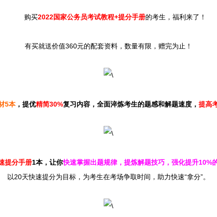
购买
2022国家公务员考试教程+提分手册
的考生，福利来了！
有买就送价值360元的配套资料，数量有限，赠完为止！
材5本
，提优
精简30%
复习内容，全面淬炼考生的题感和解题速度，
提高
速提分手册
1本，让你
快速掌握出题规律，提炼解题技巧，强化提升10%
以20天快速提分为目标，为考生在考场争取时间，助力快速“拿分”。