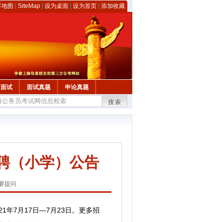
客地图
|
SiteMap
|
设为桌面
|
设为首页
|
添加收藏
面试
面试真题
申论真题
搜索
竞聘（小学）公告
要提问
1年7月17日—7月23日。
更多招