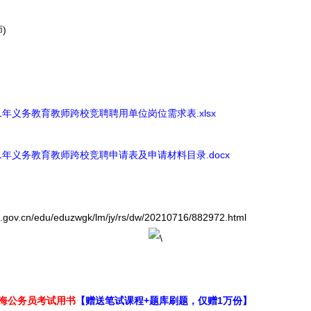
)
1年义务教育教师跨校竞聘聘用单位岗位需求表.xlsx
1年义务教育教师跨校竞聘申请表及申请材料目录.docx
cn/edu/eduzwgk/lm/jy/rs/dw/20210716/882972.html
上海公务员考试用书
【赠送笔试课程+题库刷题，仅赠1万份】