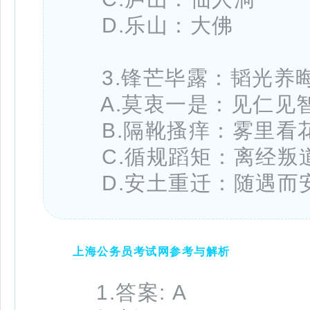
D.乐山：大佛
3.锋芒毕露：韬光养
A.莫衷一是：见仁见
B.隔靴搔痒：雾里看
C.循规蹈矩：离经叛
D.安土重迁：随遇而
上海公务员考试网参考与解析
1.答案: A