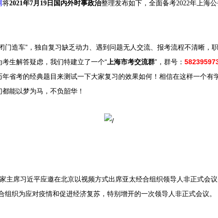
网
将
2021年7月19
日国内外时事政治
整理发布如下，
全面备考2022年上海
闭门造车”，独自复习缺乏动力、遇到问题无人交流、报考流程不清晰，职位选
为考生解答疑虑，我们特建立了一个
“
上海市考交流群
”，群号：
58239597
历年省考的经典题目来测试一下大家复习的效果如何！相信在这样一个有
们都能以梦为马，不
负韶华！
国家主席习近平应邀在北京以视频方式出席亚太经合组织领导人非正式会议
经合组织为应对疫情和促进经济复苏，特别增开的一次领导人非正式会议。