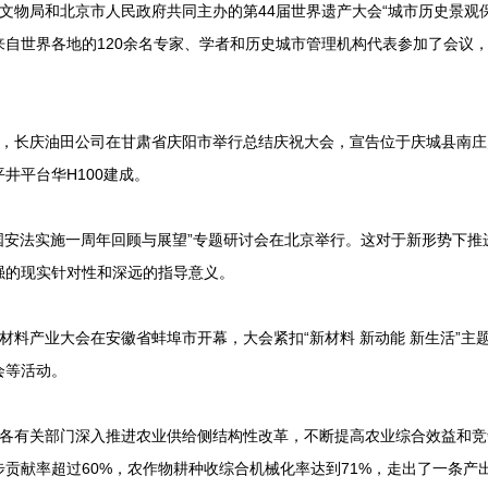
家文物局和北京市人民政府共同主办的第44届世界遗产大会“城市历史景观
来自世界各地的120余名专家、学者和历史城市管理机构代表参加了会议
近日，长庆油田公司在甘肃省庆阳市举行总结庆祝大会，宣告位于庆城县南
井平台华H100建成。
港国安法实施一周年回顾与展望”专题研讨会在北京举行。这对于新形势下推
强的现实针对性和深远的指导意义。
新材料产业大会在安徽省蚌埠市开幕，大会紧扣“新材料 新动能 新生活”
会等活动。
各地各有关部门深入推进农业供给侧结构性改革，不断提高农业综合效益和
贡献率超过60%，农作物耕种收综合机械化率达到71%，走出了一条产