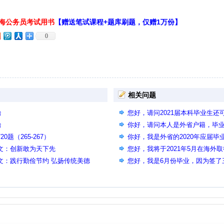
上海公务员考试用书
【赠送笔试课程+题库刷题，仅赠1万份】
0
相关问题
治
您好，请问2021届本科毕业生
治
你好，请问本人是外省户籍，毕
0题（265-267）
期的应届毕业生，可以报考上海
你好，我是外省的2020年应届
范文：创新敢为天下先
2021年底的上海市公务员考试吗
您好，我将于2021年5月在海外
范文：践行勤俭节约 弘扬传统美德
问可以以应届生身份参加上海市2
您好，我是6月份毕业，因为签了
工作了，签了劳动合同也交了社
员，还可以以应届身份考国考和