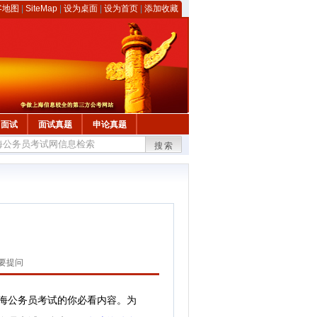
客地图
|
SiteMap
|
设为桌面
|
设为首页
|
添加收藏
面试
面试真题
申论真题
搜索
要提问
上海公务员考试的你必看内容。为