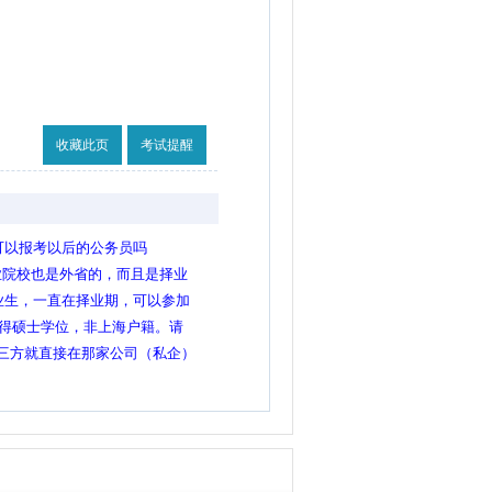
收藏此页
考试提醒
还可以报考以后的公务员吗
业院校也是外省的，而且是择业
市市招公务员吗？
毕业生，一直在择业期，可以参加
取得硕士学位，非上海户籍。请
021年年底的公务员考试吗？
三方就直接在那家公司（私企）
保，现在辞职准备考今年的公务
省考吗？