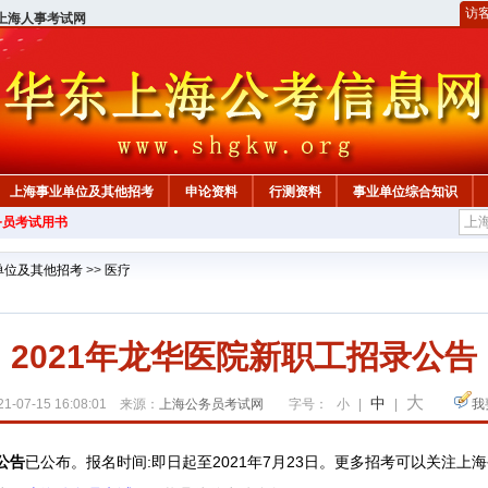
访
上海人事考试网
上海事业单位及其他招考
申论资料
行测资料
事业单位综合知识
务员考试用书
单位及其他招考
>>
医疗
2021年龙华医院新职工招录公告
大
中
1-07-15 16:08:01 来源：
上海公务员考试网
字号：
小
|
|
我
公告
已
公布
。
报名时间:即日起至2021年7月23日。更多招考可以关注