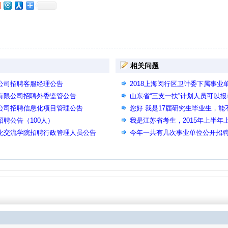
相关问题
限公司招聘客服经理公告
2018上海闵行区卫计委下属事业
展有限公司招聘外委监管公告
山东省“三支一扶”计划人员可以
限公司招聘信息化项目管理公告
您好 我是17届研究生毕业生，能
招聘公告（100人）
位，还有我的学历是写研究生还
我是江苏省考生，2015年上半
文化交流学院招聘行政管理人员公告
职位要求有计算机一级证书，我
今年一共有几次事业单位公开招
一级证书，可以报考该职位吗？