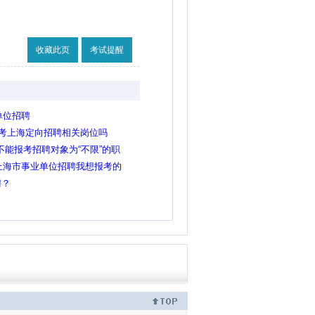
收藏此页
考试提醒
单位招聘
报考上海定向招聘相关岗位吗
不能报考招聘对象为“不限”的职
是大学？
年上海市事业单位招聘我想报考的
有全国计算机二级证书，但没有
聘？