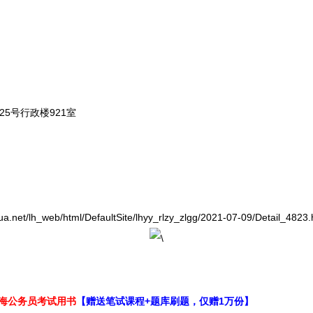
号行政楼921室
lh_web/html/DefaultSite/lhyy_rlzy_zlgg/2021-07-09/Detail_4823.
上海公务员考试用书
【赠送笔试课程+题库刷题，仅赠1万份】