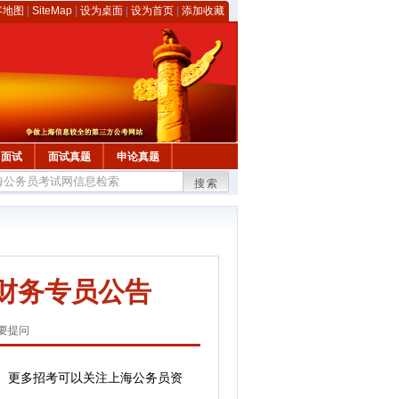
客地图
|
SiteMap
|
设为桌面
|
设为首页
|
添加收藏
面试
面试真题
申论真题
搜索
聘财务专员公告
要提问
。
更多招考可以关注上海公务员资