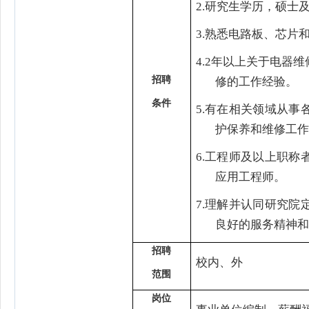
2.
研究生学历，硕士
3.
熟悉电路板、芯片
4.
2
年以上关于电器维
招
聘
修的工作经验。
条
件
5.
有在相关领域从事
护保养和维修工作
6.
工程师及以上职称
应用工程师。
7.
理解并认同研究院
良好的服务精神和
招
聘
校内、外
范
围
岗
位