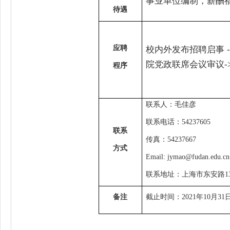
事业单位编制，薪酬
待
遇
应
聘
校内外发布招聘启事
-
院党政联席会议审议
-
程
序
联系人：毛佳彦
联系电话：
54237605
联
系
传真：
54237667
方
式
Email: jymao@fudan.edu.cn
联系地址：上海市东安路
1
备
注
截止时间：
2021
年
10
月
31