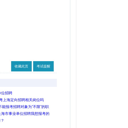
收藏此页
考试提醒
单位招聘
报考上海定向招聘相关岗位吗
不能报考招聘对象为“不限”的职
是大学？
年上海市事业单位招聘我想报考的
有全国计算机二级证书，但没有
聘？