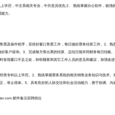
学历，中文系相关专业，中共党员优先;2、 熟练掌握办公软件，较强的
通能力。
票及操作程序，安排好窗口售票工作，每日做好票务结算工作。2、熟
做好客户咨询。3、完成每天售出票的结算、总结日报并同财务每日结账。
及时发现窗口不足之处，聆听顾客和其它工作人员的意见和建议，加强改
类专科以上学历。2、熟练掌握票务系统的相关销售业务知识与技术。3
端正，举止得体。5、具有良好的人际交往和社会活动能力，善于协调、沟
ter.com 邮件备注应聘岗位