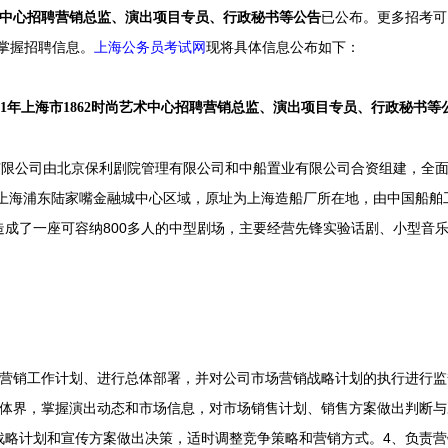
术中心招聘营销总监、演出项目专员、行政秘书等公告
已
公布
。
更多招考可
掌握招聘信息。
上海公务员考试网
现将具体信息公布如下：
021年上海市1862时尚艺术中心招聘营销总监、演出项目专员、行政秘书等
限公司由北京保利剧院管理有限公司和中船置业有限公司合资组建，全面负
于上海浦东陆家嘴金融城中心区域，原址为上海造船厂所在地，由中国船
造成了一座可容纳800多人的中型剧场，主要经营先锋实验话剧、小型音
销工作计划、进行总体部署，并对公司市场营销战略计划的执行进行监
媒体界，掌握演出动态和市场信息，对市场销售计划、销售方案做出判断与
战略计划和宣传方案做出决策，适时调整竞争策略和营销方式。4、负责