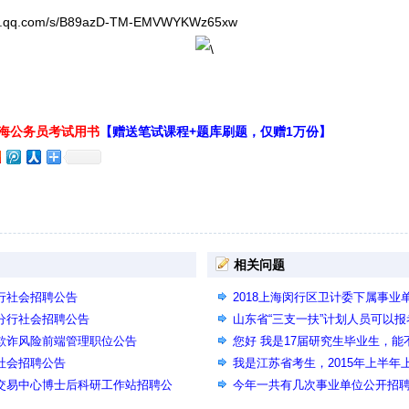
qq.com/s/B89azD-TM-EMVWYKWz65xw
上海公务员考试用书
【赠送笔试课程+题库刷题，仅赠1万份】
相关问题
分行社会招聘公告
2018上海闵行区卫计委下属事业
省分行社会招聘公告
山东省“三支一扶”计划人员可以
聘欺诈风险前端管理职位公告
您好 我是17届研究生毕业生，能
司社会招聘公告
位，还有我的学历是写研究生还
我是江苏省考生，2015年上半
汇交易中心博士后科研工作站招聘公
职位要求有计算机一级证书，我
今年一共有几次事业单位公开招
一级证书，可以报考该职位吗？