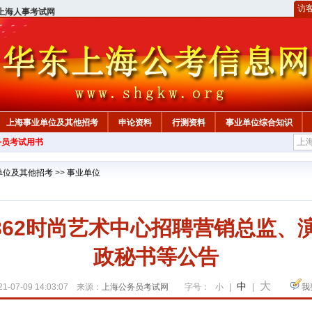
访
上海人事考试网
上海事业单位及其他招考
申论资料
行测资料
事业单位综合知识
务员考试用书
单位及其他招考
>>
事业单位
1862时尚艺术中心招聘营销总监
政秘书等公告
大
中
1-07-09 14:03:07 来源：
上海公务员考试网
字号：
小
|
|
我