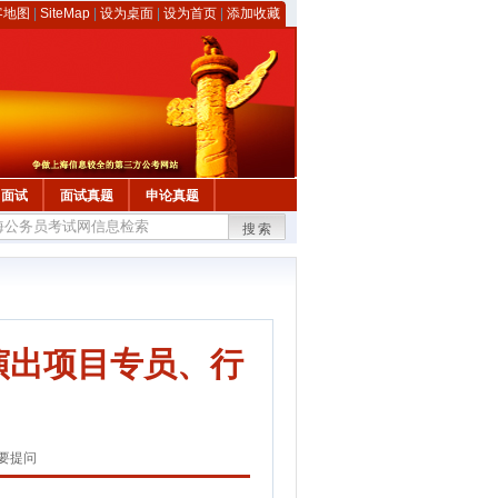
客地图
|
SiteMap
|
设为桌面
|
设为首页
|
添加收藏
面试
面试真题
申论真题
搜索
、演出项目专员、行
要提问