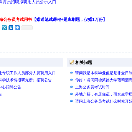
区保育员招聘拟聘用人员公示入口
上海公务员考试用书
【赠送笔试课程+题库刷题，仅赠1万份】
相关问题
格化专职工作人员部分人员聘用入口
请问我是本科毕业但是是非全日
海科学技术情报研究所）招聘公告
你好！请问阿德莱德大学葡萄酒商务
印中心招聘公告
以报考哪一类（职位）上海公务
上海公务员考试时间
告
外地户籍，有居住证，研究生学
员吗
请问上海公务员考试什么时候开