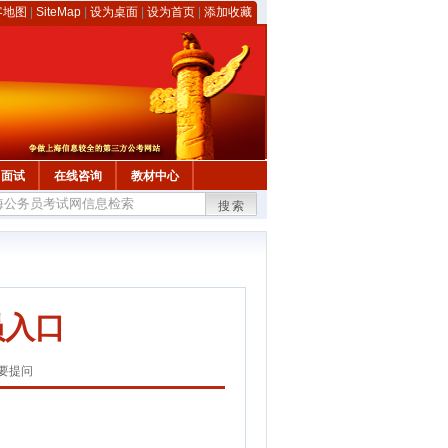
客地图
|
SiteMap
|
设为桌面
|
设为首页
|
添加收藏
面试
在线咨询
教材中心
搜索
员入口
要提问