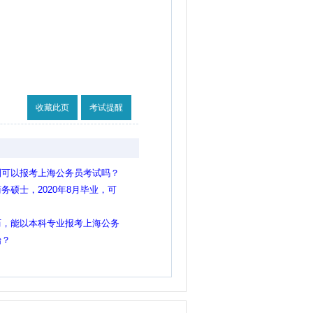
收藏此页
考试提醒
制可以报考上海公务员考试吗？
硕士，2020年8月毕业，可
员？
历，能以本科专业报考上海公务
始？