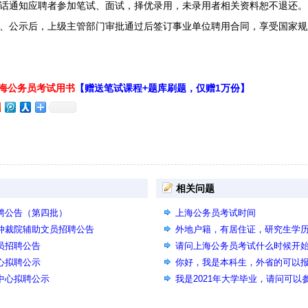
通知应聘者参加笔试、面试，择优录用，未录用者相关资料恕不退还。
公示后，上级主管部门审批通过后签订事业单位聘用合同，享受国家规
上海公务员考试用书
【赠送笔试课程+题库刷题，仅赠1万份】
相关问题
招聘公告（第四批）
上海公务员考试时间
议仲裁院辅助文员招聘公告
外地户籍，有居住证，研究生学
员招聘公告
员吗
请问上海公务员考试什么时候开
心拟聘公示
你好，我是本科生，外省的可以
务中心拟聘公示
我是2021年大学毕业，请问可