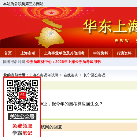
本站为公职类第三方网站
首页
上海市考
上海事业单位及其他招考
申论资料
行测资料
国考报名时间
公务员教材中心：2026年上海公务员考试用书
您的当前位置：
上海公务员考试网
>
在线咨询
>
长宁区公务员
已解决
长宁区公务员
您好，请问22届毕业，报今年的国考算应届生么？
上海公务员考试网的回复