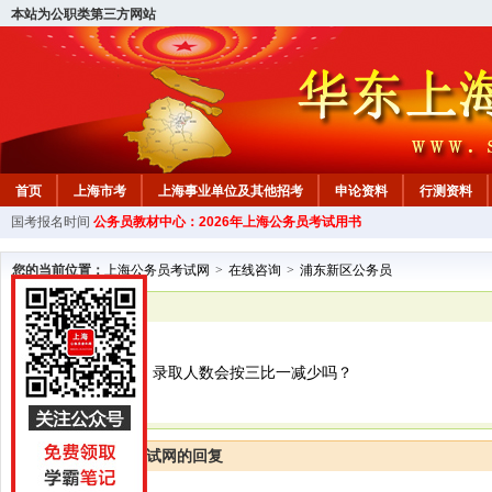
本站为公职类第三方网站
首页
上海市考
上海事业单位及其他招考
申论资料
行测资料
国考报名时间
公务员教材中心：2026年上海公务员考试用书
您的当前位置：
上海公务员考试网
>
在线咨询
>
浦东新区公务员
已解决
浦东新区公务员
实际面试人数少，录取人数会按三比一减少吗？
上海公务员考试网的回复